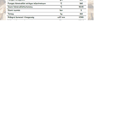
Kapcsolat
Email: info@reheating.hu
Telefonszám:
+36305258504
Telephely: 3214 Nagyréde, Pf.:6
HU-3214 Nagyréde, HRSZ 0234/1
AJÁNLATKÉRÉS