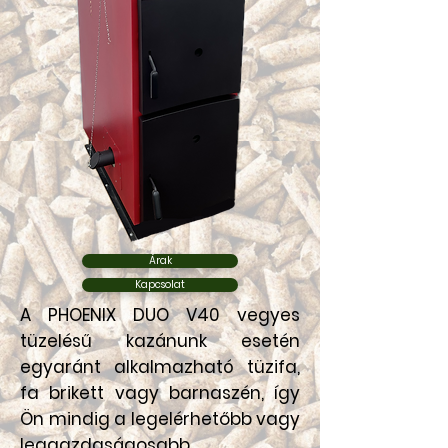
Árak
Kapcsolat
A PHOENIX DUO V40 vegyes
tüzelésű kazánunk esetén
egyaránt alkalmazható tüzifa,
fa brikett vagy barnaszén, így
Ön mindig a legelérhetőbb vagy
leggazdaságosabb