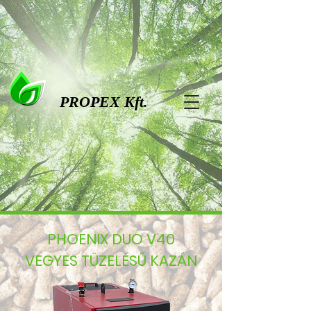
PROPEX Kft.
PHOENIX DUO V40
VEGYES TÜZELÉSŰ KAZÁN