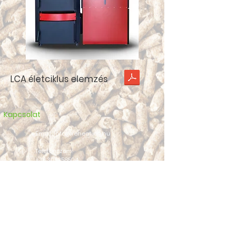
LCA életciklus elemzés
Kapcsolat
Email: info@reheating.hu
Telefonszám:
+36305258504
Telephely: 3214 Nagyréde, Pf.:6
HU-3214 Nagyréde, HRSZ 0234/1
AJÁNLATKÉRÉS